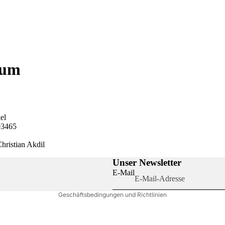
sum
el
Datenschutzerklärung
03465
Impressum
Christian Akdil
Widerrufsrecht
Unser Newsletter
AGB
E-Mail
Kontaktinformationen
Geschäftsbedingungen und Richtlinien