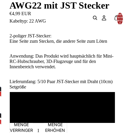
AWG22 mit JST Stecker
€4,99 EUR
Artikel im
Warenkorb
insgesamt:
Kabeltyp: 22 AWG
0
2-poliger JST-Stecker:
Eine Seite zum Stecken, die andere Seite zum Löten
Anwendung: Das Produkt wird hauptsächlich für Mini-
RC-Hubschrauber, 3D-Flugzeuge und für den
Innenbereich verwendet.
Lieferumfang: 5/10 Paar JST-Stecker mit Draht (10cm)
Setgröße
5 Paar
10 Paar
MENGE
MENGE
VERRINGERN
ERHÖHEN